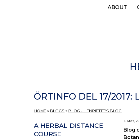
Skip
ABOUT
to
main
content
H
ÖRTINFO DEL 17/2017: 
HOME
»
BLOGS
»
BLOG - HENRIETTE'S BLOG
18 MAY, 2
A HERBAL DISTANCE
Blog 
COURSE
Botan