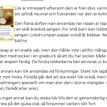
Lök är intressant eftersom den är frän (dvs. vär
söt (alltså neutral och fuktande) när den är kokt 
Den fräna doften kan användas när näsan är täppt
i en skål bredvid sängen. För små barn kan lökbi
sängen. Lökstrumpan passar också åt bebisar. N
bättre.
sirap är en snabb sak, men den håller inte i alltför mång
den med socker i en glasburk så att du har socker både 
är sirapen färdig. De första teskedarna kan serveras ur
annars kan lök användas vid förkylningar. Stekt lök lag
r mot hosta. Förstås går det att äta stekt lök också, men
ltningen, speciellt om man äter den i större mängder.
, fänkål eller anis.)
 inget annat kan du steka lök tills den är genomskinlig 
ss på det sjuka örat, så försvinner värken rätt fort.