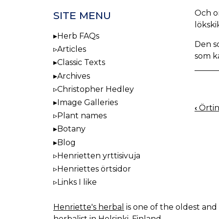
Och om
SITE MENU
löksk
Herb FAQs
Den so
Articles
som k
Classic Texts
Archives
Christopher Hedley
Image Galleries
‹
Örtin
BOO
Plant names
NAV
Botany
Blog
Henrietten yrttisivuja
Henriettes örtsidor
Links I like
Henriette's herbal
is one of the oldest and 
herbalist in Helsinki, Finland.