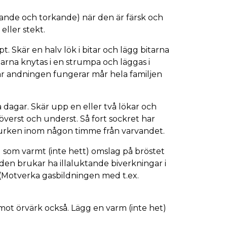
mande och torkande) när den är färsk och
eller stekt.
. Skär en halv lök i bitar och lägg bitarna
tarna knytas i en strumpa och läggas i
är andningen fungerar mår hela familjen
a dagar. Skär upp en eller två lökar och
överst och underst. Så fort sockret har
 burken inom någon timme från varvandet.
d som varmt (inte hett) omslag på bröstet
 den brukar ha illaluktande biverkningar i
 (Motverka gasbildningen med t.ex.
mot örvärk också. Lägg en varm (inte het)