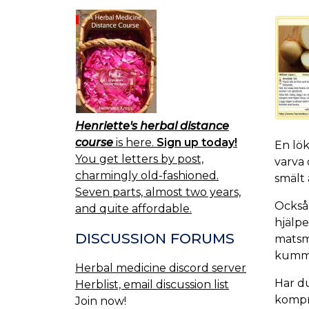
Henriette's herbal distance
course
is here.
Sign up today!
En lök
You get letters by post,
varva 
charmingly old-fashioned.
smält 
Seven parts, almost two years,
Också 
and quite affordable.
hjälpe
DISCUSSION FORUMS
matsmä
kummin
Herbal medicine discord server
Har du
Herblist, email discussion list
kompre
Join now!