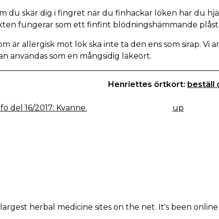
 du skär dig i fingret när du finhackar löken har du hj
ikten fungerar som ett finfint blödningshämmande plåst
m är allergisk mot lök ska inte ta den ens som sirap. Vi 
an användas som en mångsidig läkeört.
Henriettes örtkort:
beställ
fo del 16/2017: Kvanne.
up
K
IGATION
largest herbal medicine sites on the net. It's been online 