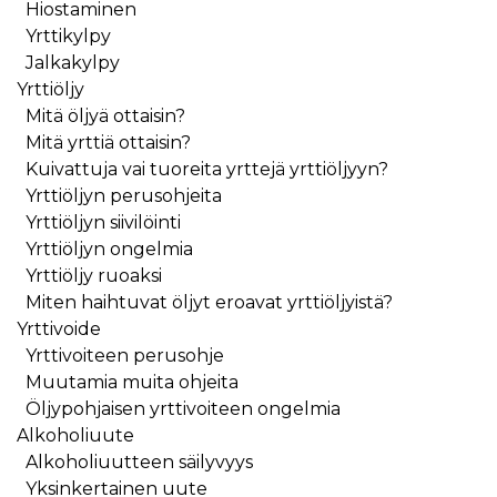
Hiostaminen
Yrttikylpy
Jalkakylpy
Yrttiöljy
Mitä öljyä ottaisin?
Mitä yrttiä ottaisin?
Kuivattuja vai tuoreita yrttejä yrttiöljyyn?
Yrttiöljyn perusohjeita
Yrttiöljyn siivilöinti
Yrttiöljyn ongelmia
Yrttiöljy ruoaksi
Miten haihtuvat öljyt eroavat yrttiöljyistä?
Yrttivoide
Yrttivoiteen perusohje
Muutamia muita ohjeita
Öljypohjaisen yrttivoiteen ongelmia
Alkoholiuute
Alkoholiuutteen säilyvyys
Yksinkertainen uute