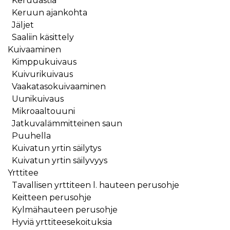
Keruuastia
Keruun ajankohta
Jäljet
Saaliin käsittely
Kuivaaminen
Kimppukuivaus
Kuivurikuivaus
Vaakatasokuivaaminen
Uunikuivaus
Mikroaaltouuni
Jatkuvalämmitteinen saun
Puuhella
Kuivatun yrtin säilytys
Kuivatun yrtin säilyvyys
Yrttitee
Tavallisen yrttiteen l. hauteen perusohje
Keitteen perusohje
Kylmähauteen perusohje
Hyviä yrttiteesekoituksia