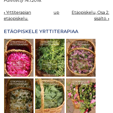
Päivitetty 14.1.2018.
‹
Yrttiterapian
up
Etäopiskelu, Osa 2:
BOOK
etäopiskelu.
sisältö.
›
NAVIGATION
ETÄOPISKELE YRTTITERAPIAA