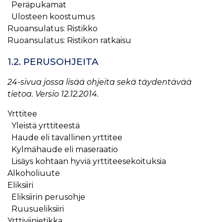
Peräpukamat
Ulosteen koostumus
Ruoansulatus: Ristikko
Ruoansulatus: Ristikon ratkaisu
1.2. PERUSOHJEITA
24-sivua jossa lisää ohjeita sekä täydentävää
tietoa. Versio 12.12.2014.
Yrttitee
Yleistä yrttiteestä
Haude eli tavallinen yrttitee
Kylmähaude eli maseraatio
Lisäys kohtaan hyviä yrttiteesekoituksia
Alkoholiuute
Eliksiiri
Eliksiirin perusohje
Ruusueliksiiri
Yrttiviinietikka