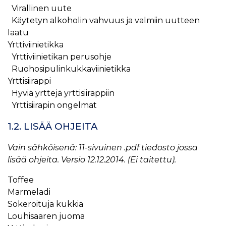
Virallinen uute
Käytetyn alkoholin vahvuus ja valmiin uutteen
laatu
Yrttiviinietikka
Yrttiviinietikan perusohje
Ruohosipulinkukkaviinietikka
Yrttisiirappi
Hyviä yrttejä yrttisiirappiin
Yrttisiirapin ongelmat
1.2. LISÄÄ OHJEITA
Vain sähköisenä: 11-sivuinen .pdf tiedosto jossa
lisää ohjeita. Versio 12.12.2014. (Ei taitettu).
Toffee
Marmeladi
Sokeroituja kukkia
Louhisaaren juoma