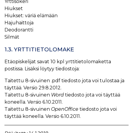
Yrttisokeri
Hiukset
Hiukset: väriä elämään
Hajuhaittoja
Deodorantti
Silmät
1.3. YRTTITIETOLOMAKE
Etäopiskelijat savat 10 kpl yrttitietolomaketta
postissa. Lisäksi löytyy tiedostoja:
Taitettu 8-sivuinen .pdf tiedosto jota voi tulostaa ja
täyttää. Versio 29.8.2012.
Taitettu 8-sivuinen
Word
tiedosto jota voi täyttää
koneella. Versio 6.10.2011.
Taitettu 8-sivuinen
OpenOffice
tiedosto jota voi
täyttää koneella. Versio 6.10.2011.