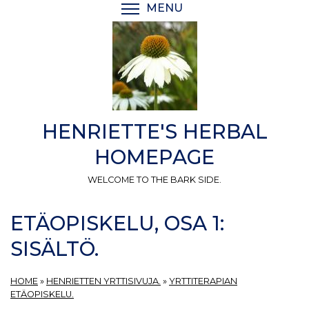
Skip
MENU
TOGGLE MENU VISIBI
to
main
content
HENRIETTE'S HERBAL
HOMEPAGE
WELCOME TO THE BARK SIDE.
ETÄOPISKELU, OSA 1:
SISÄLTÖ.
HOME
»
HENRIETTEN YRTTISIVUJA.
»
YRTTITERAPIAN
ETÄOPISKELU.