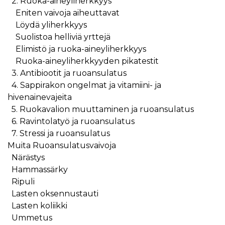
2. Ruoka-aineyliherkkyys
Eniten vaivoja aiheuttavat
Löydä yliherkkyys
Suolistoa helliviä yrttejä
Elimistö ja ruoka-aineyliherkkyys
Ruoka-aineyliherkkyyden pikatestit
3. Antibiootit ja ruoansulatus
4. Sappirakon ongelmat ja vitamiini- ja
hivenainevajeita
5. Ruokavalion muuttaminen ja ruoansulatus
6. Ravintolatyö ja ruoansulatus
7. Stressi ja ruoansulatus
Muita Ruoansulatusvaivoja
Närästys
Hammassärky
Ripuli
Lasten oksennustauti
Lasten koliikki
Ummetus