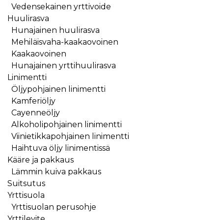
Vedensekainen yrttivoide
Huulirasva
Hunajainen huulirasva
Mehiläisvaha-kaakaovoinen
Kaakaovoinen
Hunajainen yrttihuulirasva
Linimentti
Öljypohjainen linimentti
Kamferiöljy
Cayenneöljy
Alkoholipohjainen linimentti
Viinietikkapohjainen linimentti
Haihtuva öljy linimentissä
Kääre ja pakkaus
Lämmin kuiva pakkaus
Suitsutus
Yrttisuola
Yrttisuolan perusohje
Yrttilevite