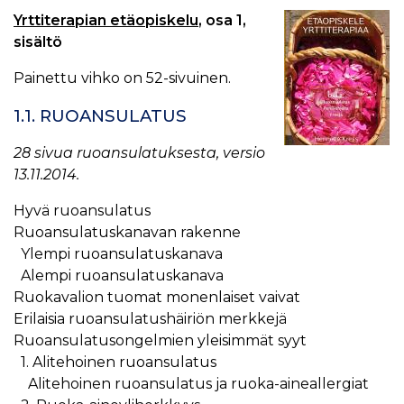
Yrttiterapian etäopiskelu
, osa 1,
sisältö
Painettu vihko on 52-sivuinen.
1.1. RUOANSULATUS
28 sivua ruoansulatuksesta, versio
13.11.2014.
Hyvä ruoansulatus
Ruoansulatuskanavan rakenne
Ylempi ruoansulatuskanava
Alempi ruoansulatuskanava
Ruokavalion tuomat monenlaiset vaivat
Erilaisia ruoansulatushäiriön merkkejä
Ruoansulatusongelmien yleisimmät syyt
1. Alitehoinen ruoansulatus
Alitehoinen ruoansulatus ja ruoka-aineallergiat