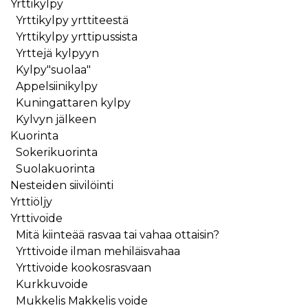
Yrttikylpy
Yrttikylpy yrttiteestä
Yrttikylpy yrttipussista
Yrttejä kylpyyn
Kylpy"suolaa"
Appelsiinikylpy
Kuningattaren kylpy
Kylvyn jälkeen
Kuorinta
Sokerikuorinta
Suolakuorinta
Nesteiden siivilöinti
Yrttiöljy
Yrttivoide
Mitä kiinteää rasvaa tai vahaa ottaisin?
Yrttivoide ilman mehiläisvahaa
Yrttivoide kookosrasvaan
Kurkkuvoide
Mukkelis Makkelis voide