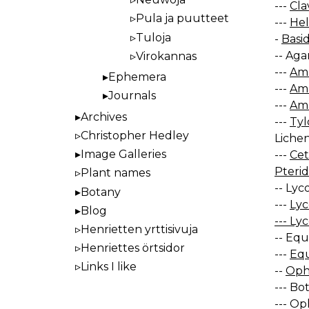
---
Cla
Pula ja puutteet
---
Hel
Tuloja
-
Basid
-- Aga
Virokannas
---
Ama
Ephemera
---
Ama
Journals
---
Ama
Archives
---
Tyl
Christopher Hedley
Lichen
Image Galleries
---
Cet
Pterid
Plant names
-- Lyc
Botany
---
Lyc
Blog
--- Ly
Henrietten yrttisivuja
-- Equ
Henriettes örtsidor
---
Equ
Links I like
--
Ophi
--- Bo
--- O