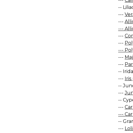
---
Cal
-- Lili
---
Ver
---
All
--- Al
---
Con
---
Pol
--- Po
---
Maj
---
Par
-- Iri
---
Iri
-- Jun
---
Jun
-- Cyp
---
Car
--- Ca
-- Gra
---
Lol