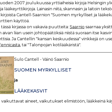
uoden 2007 joulukuussa yrttiaiheisia kirjoja Helsingin ylio
 lääkeyrttikirjoja. Lainasin niitä, skannasin ja laitoin tekste
 kirjoista Cantell-Saarnion "Suomen myrkylliset ja lääkeka
rttien käyttöä.
tässä kirjassa on vakavia puutteita:
Saarnio
saarnaa yksitt
 aivan liian usein johtopäätöksiä niistä suoraan itse kasvin 
ttisia. Ja Cantellin "kansan keskuudessa" vinkkejä on use
Fennicasta
, tai "Talonpojan kotilääkäristä".
Sulo Cantell - Väinö Saarnio
SUOMEN MYRKYLLISET
ja
LÄÄKEKASVIT
 vaikuttavat aineet, vaikutukset elimistöön, lääkkeinä käyt