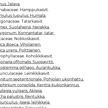
us. Jalava.
nnabaceae. Hamppukasvit.
ulus lupulus. Humala.
ygonaceae. Tatarkasvit.
ex. Suolaheinä, hierakka.
ygonum. Konnantatar, tatar.
icaceae. Nokkoskasvit.
ica dioeca. Viholainen.
tica urens. Polttiainen.
yophyllaceae. Kohokkikasvit.
onaria officinalis. Suopayrtti.
ostemma githago. Aurankukka.
unculaceae. Leinikkikasvit.
nitum septentrionale. Pohjolan ukonhattu.
phinium consolida. Kenttä-kukonkannus.
ilegia vulgaris. Akleija.
tha palustris. Rentukka.
unculus -lajeja, leinikkejä.