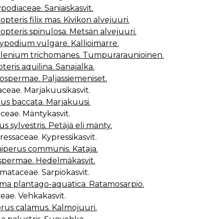
podiaceae. Saniaiskasvit.
opteris filix mas. Kivikon alvejuuri.
opteris spinulosa. Metsän alvejuuri.
ypodium vulgare. Kallioimarre.
lenium trichomanes. Tumpuraraunioinen.
teris aquilina. Sanajalka.
spermae. Paljassiemeniset.
aceae. Marjakuusikasvit.
us baccata. Marjakuusi.
aceae. Mäntykasvit.
us sylvestris. Petäjä eli mänty.
ressaceae. Kypressikasvit.
iperus communis. Kataja.
spermae. Hedelmäkasvit.
stmataceae. Sarpiokasvit.
sma plantago-aquatica. Ratamosarpio.
ceae. Vehkakasvit.
rus calamus. Kalmojuuri.