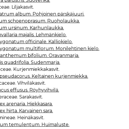
la palustris. Suovehka.
aceae. Liljakasvit.
atrum album. Pohjoinen pärskäjuuri.
ium schoenoprasum. Ruoholaukka.
lium ursinum. Karhunlaukka.
vallaria majalis. Lehmänkielo.
ygonatum officinale. Kalliokielo.
lygonatum multiflorum. Monilehtinen kielo.
anthemum bifolium. Oravanmarja.
is quadrifolia. Sudenmarja.
daceae. Kurjenmiekkakasvit.
s pseudacorus. Keltainen kurjenmiekka.
caceae. Vihviläkasvit.
cus effusus. Röyhyvihvilä.
eraceae. Sarakasvit.
ex arenaria. Hiekkasara.
rex hirta. Karvainen sara.
mineae. Heinäkasvit.
ium temulentum. Huimaluste.