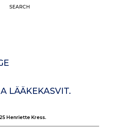
SEARCH
GE
JA LÄÄKEKASVIT.
5 Henriette Kress.