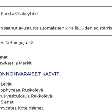
. Karisto Osakeyhtiö
n saanut avustusta suomalaisen kirjallisuuden edistämis
on tietokirjoja 42
anat.
ykset ja Merkit.
UONNONVARAISET KASVIT.
 Levät.
eophyceae. Ruskolevä
us vesiculosus. Rakkolevä.
 Sienet.
mycetes. Kotelosienet.