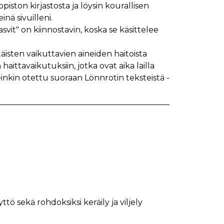
piston kirjastosta ja löysin kourallisen
inä sivuilleni.
svit" on kiinnostavin, koska se käsittelee
äisten vaikuttavien aineiden haitoista
haittavaikutuksiin, jotka ovat aika lailla
inkin otettu suoraan Lönnrotin teksteistä -
tö sekä rohdoksiksi keräily ja viljely