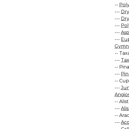
--
Poly
---
Dry
---
Dry
---
Pol
---
Asp
---
Eup
Gymno
-- Tax
---
Tax
-- Pin
---
Pin
-- Cup
---
Jun
Angio
-- Ali
---
Ali
-- Ara
---
Aco