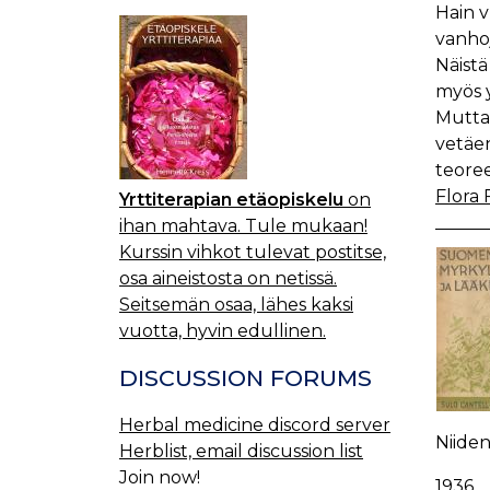
Hain v
vanhoja
Näistä
myös y
Mutta 
vetäen
teoree
Flora 
Yrttiterapian etäopiskelu
on
ihan mahtava. Tule mukaan!
Kurssin vihkot tulevat postitse,
osa aineistosta on netissä.
Seitsemän osaa, lähes kaksi
vuotta, hyvin edullinen.
DISCUSSION FORUMS
Herbal medicine discord server
Niiden
Herblist, email discussion list
Join now!
1936