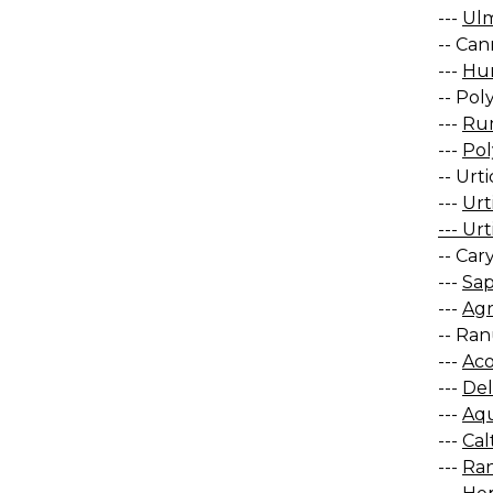
---
Ulm
-- Ca
---
Hum
-- Pol
---
Rum
---
Pol
-- Urt
---
Urt
--- Ur
-- Car
---
Sap
---
Agr
-- Ran
---
Aco
---
Del
---
Aqu
---
Cal
---
Ran