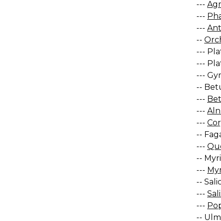
---
Agr
---
Pha
---
An
--
Orc
--- Pl
--- Pl
--- G
-- Bet
---
Bet
---
Aln
---
Cor
-- Fag
---
Que
-- Myr
---
Myr
-- Sal
---
Sali
---
Pop
-- Ulm