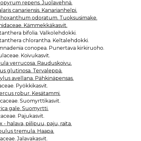
opyrum repens. Juolavehnä.
laris canariensis. Kanarianhelpi.
thoxanthum odoratum. Tuoksusimake.
hidaceae. Kämmekkäkasvit.
atanthera bifolia. Valkolehdokki.
atanthera chlorantha. Keltalehdokki.
ymnadenia conopea. Punertava kirkiruoho.
ulaceae. Koivukasvit.
ula verrucosa. Rauduskoivu.
us glutinosa. Tervaleppä.
ylus avellana. Pähkinäpensas.
aceae. Pyökkikasvit.
rcus robur. Kesätammi.
icaceae. Suomyrttikasvit.
ica gale. Suomyrtti.
icaceae. Pajukasvit.
x - halava, piilipuu, paju, raita.
ulus tremula. Haapa.
aceae. Jalavakasvit.