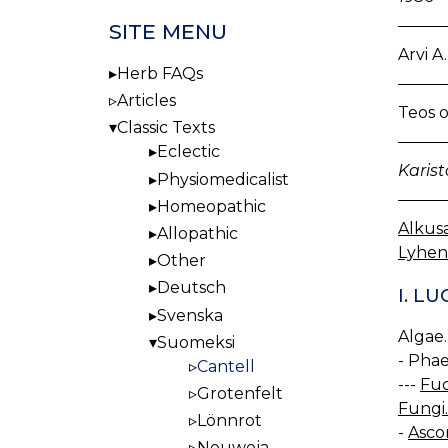
SITE MENU
Arvi A
Herb FAQs
Articles
Teos o
Classic Texts
Eclectic
Karist
Physiomedicalist
Homeopathic
Alkus
Allopathic
Lyhenn
Other
Deutsch
I. L
Svenska
Algae.
Suomeksi
- Pha
Cantell
---
Fuc
Grotenfelt
Fungi.
Lönnrot
-
Asco
Neuwoja