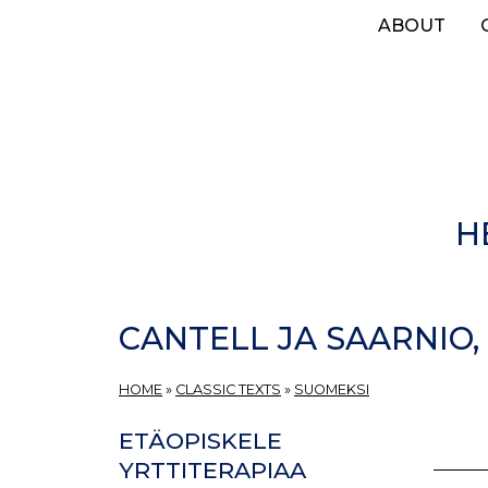
Skip
ABOUT
to
main
content
H
CANTELL JA SAARNIO,
HOME
»
CLASSIC TEXTS
»
SUOMEKSI
ETÄOPISKELE
YRTTITERAPIAA