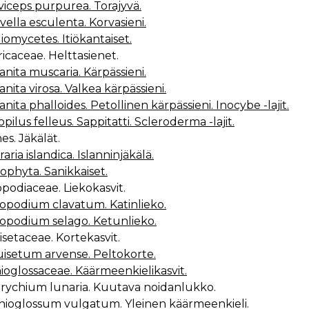
viceps purpurea. Torajyvä.
vella esculenta. Korvasieni.
iomycetes. Itiökantaiset.
ricaceae. Helttasienet.
nita muscaria. Kärpässieni.
nita virosa. Valkea kärpässieni.
nita phalloides. Petollinen kärpässieni. Inocybe -lajit.
opilus felleus. Sappitatti. Scleroderma -lajit.
es. Jäkälät.
raria islandica. Islanninjäkälä.
ophyta. Sanikkaiset.
opodiaceae. Liekokasvit.
opodium clavatum. Katinlieko.
copodium selago. Ketunlieko.
isetaceae. Kortekasvit.
isetum arvense. Peltokorte.
oglossaceae. Käärmeenkielikasvit.
trychium lunaria. Kuutava noidanlukko.
phioglossum vulgatum. Yleinen käärmeenkieli.